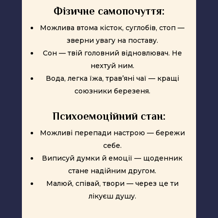
Фізичне самопочуття:
Можлива втома кісток, суглобів, стоп —
зверни увагу на поставу.
Сон — твій головний відновлювач. Не
нехтуй ним.
Вода, легка їжа, трав’яні чаї — кращі
союзники березеня.
Психоемоційний стан:
Можливі перепади настрою — бережи
себе.
Виписуй думки й емоції — щоденник
стане надійним другом.
Малюй, співай, твори — через це ти
лікуєш душу.