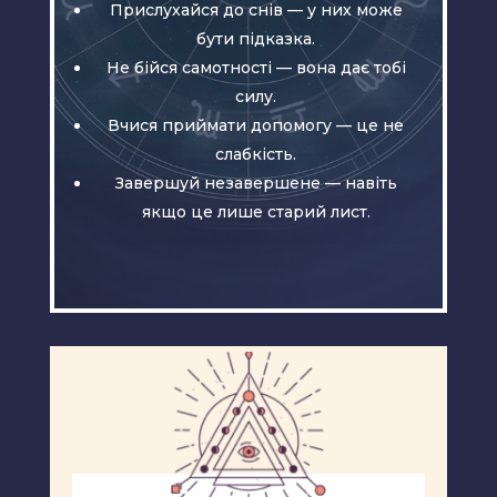
Прислухайся до снів — у них може
бути підказка.
Не бійся самотності — вона дає тобі
силу.
Вчися приймати допомогу — це не
слабкість.
Завершуй незавершене — навіть
якщо це лише старий лист.